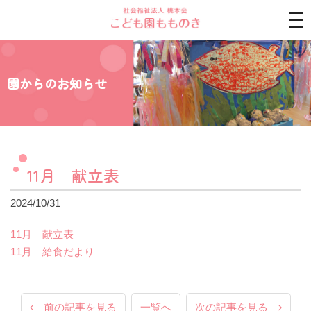
tog
nav
園からのお知らせ
11月 献立表
2024/10/31
11月 献立表
11月 給食だより
前の記事を見る
一覧へ
次の記事を見る