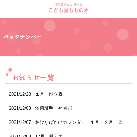
tog
nav
バックナンバー
お知らせ一覧
2021/12/28
１月 献立表
2021/12/08
治癒証明 登園届
2021/12/07
おはなばたけカレンダー １月・２月
2021/12/03
12月 献立表