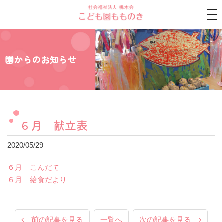
tog
nav
園からのお知らせ
６月 献立表
2020/05/29
６月 こんだて
６月 給食だより
前の記事を見る
一覧へ
次の記事を見る