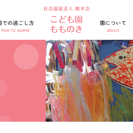
園での過ごし方
園について
how to spend
about