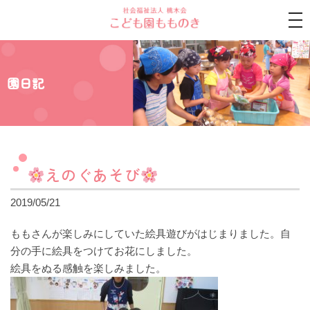
tog
nav
園日記
えのぐあそび
2019/05/21
ももさんが楽しみにしていた絵具遊びがはじまりました。自
分の手に絵具をつけてお花にしました。
絵具をぬる感触を楽しみました。