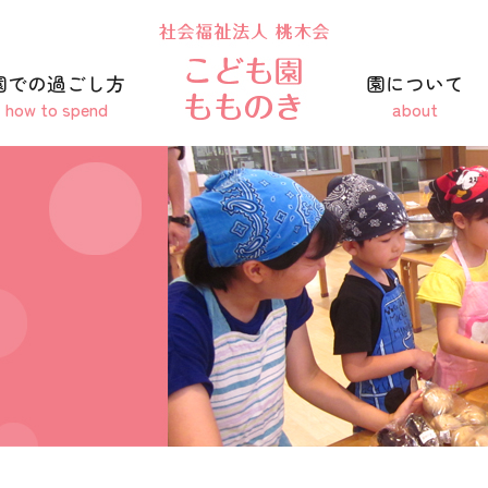
園での過ごし方
園について
how to spend
about