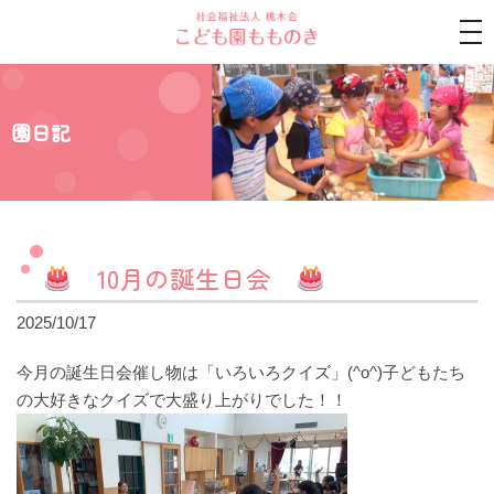
tog
nav
園日記
10月の誕生日会
2025/10/17
今月の誕生日会催し物は「いろいろクイズ」(^o^)子どもたち
の大好きなクイズで大盛り上がりでした！！