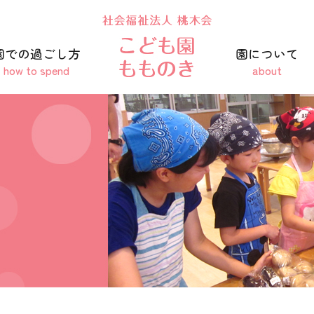
園での過ごし方
園について
how to spend
about